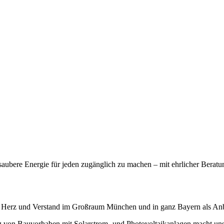
saubere Energie für jeden zugänglich zu machen – mit ehrlicher Beratu
 Herz und Verstand im Großraum München und in ganz Bayern als Anbie
 von Bauvorhaben mit Solarstrom- und Photovoltaikanlagen macht un