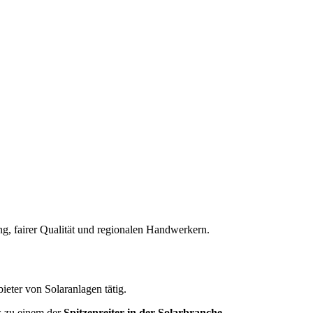
ng, fairer Qualität und regionalen Handwerkern.
ter von Solaranlagen tätig.
s zu einem der
Spitzenreiter in der Solarbranche
.