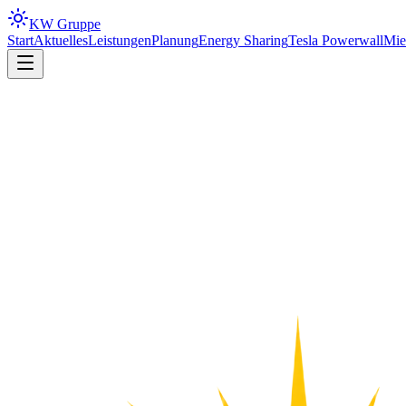
KW
Gruppe
Start
Aktuelles
Leistungen
Planung
Energy Sharing
Tesla Powerwall
Mie