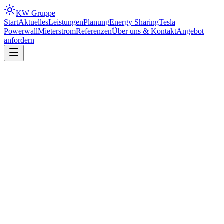
KW
Gruppe
Start
Aktuelles
Leistungen
Planung
Energy Sharing
Tesla
Powerwall
Mieterstrom
Referenzen
Über uns & Kontakt
Angebot
anfordern