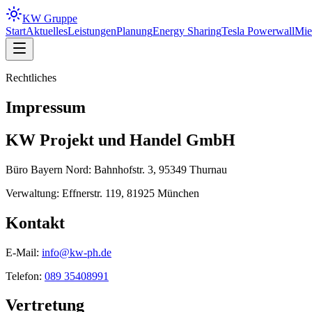
KW
Gruppe
Start
Aktuelles
Leistungen
Planung
Energy Sharing
Tesla Powerwall
Mie
Rechtliches
Impressum
KW Projekt und Handel GmbH
Büro Bayern Nord: Bahnhofstr. 3, 95349 Thurnau
Verwaltung: Effnerstr. 119, 81925 München
Kontakt
E‑Mail:
info@kw-ph.de
Telefon:
089 35408991
Vertretung