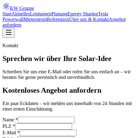
KW
Gruppe
Start
Aktuelles
Leistungen
Planung
Energy Sharing
Tesla
Powerwall
Mieterstrom
Referenzen
Über uns & Kontakt
Angebot
anfordern
Kontakt
Sprechen wir über Ihre
Solar‑Idee
Schreiben Sie uns eine E‑Mail oder rufen Sie uns einfach an – wir
beraten Sie gerne persönlich und unverbindlich.
Kostenloses Angebot anfordern
Ein paar Eckdaten – wir melden uns innerhalb von 24 Stunden mit
einer ersten Einschätzung.
Name *
PLZ *
E-Mail *